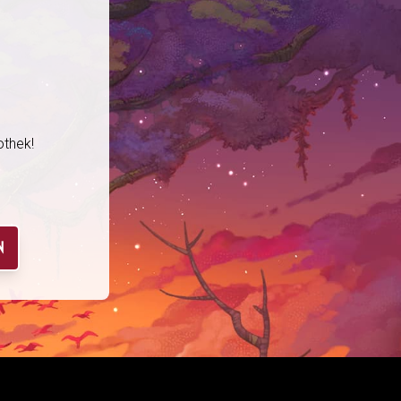
othek!
N