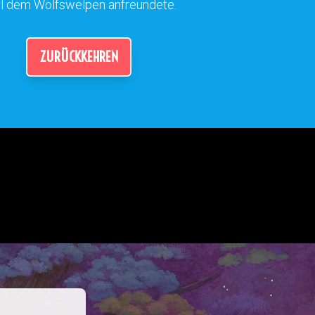
l dem Wolfswelpen anfreundete.
ZURÜCKKEHREN