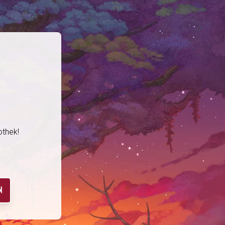
othek!
N